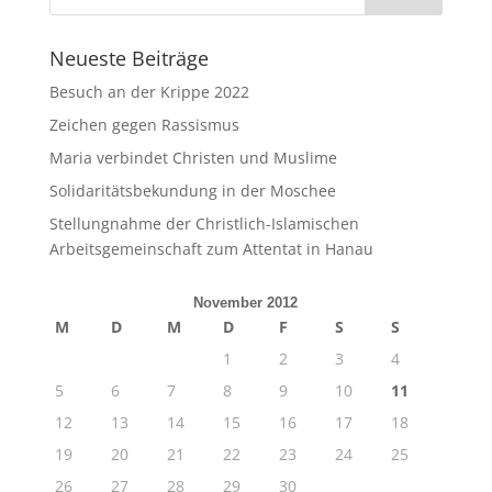
Neueste Beiträge
Besuch an der Krippe 2022
Zeichen gegen Rassismus
Maria verbindet Christen und Muslime
Solidaritätsbekundung in der Moschee
Stellungnahme der Christlich-Islamischen
Arbeitsgemeinschaft zum Attentat in Hanau
November 2012
M
D
M
D
F
S
S
1
2
3
4
5
6
7
8
9
10
11
12
13
14
15
16
17
18
19
20
21
22
23
24
25
26
27
28
29
30