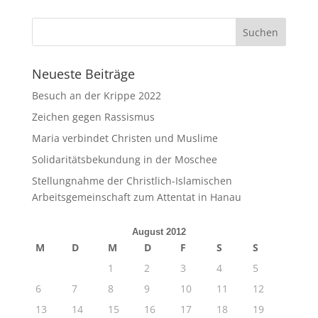
Neueste Beiträge
Besuch an der Krippe 2022
Zeichen gegen Rassismus
Maria verbindet Christen und Muslime
Solidaritätsbekundung in der Moschee
Stellungnahme der Christlich-Islamischen
Arbeitsgemeinschaft zum Attentat in Hanau
August 2012
M
D
M
D
F
S
S
1
2
3
4
5
6
7
8
9
10
11
12
13
14
15
16
17
18
19